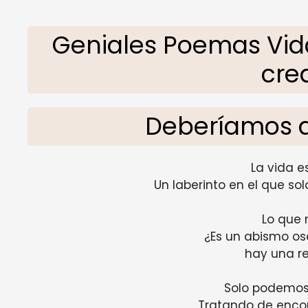
Geniales Poemas Vid
cre
Deberíamos di
La vida e
Un laberinto en el que s
Lo que 
¿Es un abismo osc
hay una r
Solo podemos
Tratando de enco