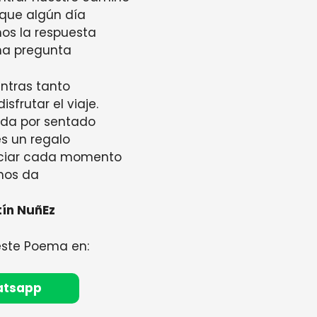
que algún día
os la respuesta
ima pregunta
ntras tanto
sfrutar el viaje.
vida por sentado
s un regalo
ciar cada momento
nos da
tín NuñEz
este Poema en:
atsapp