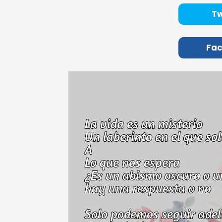
Tw
Fa