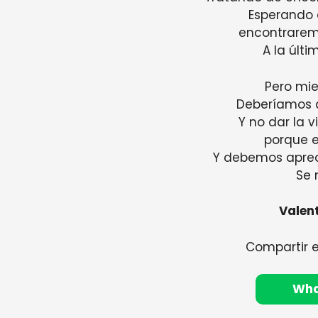
Esperando 
encontrarem
A la últ
Pero mie
Deberíamos di
Y no dar la 
porque e
Y debemos apre
Se 
Valen
Compartir 
Wh