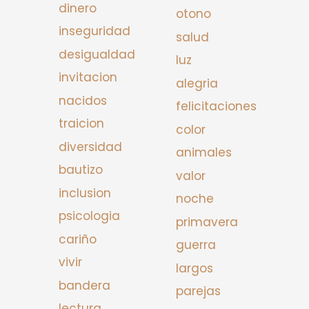
dinero
otono
inseguridad
salud
desigualdad
luz
invitacion
alegria
nacidos
felicitaciones
traicion
color
diversidad
animales
bautizo
valor
inclusion
noche
psicologia
primavera
cariño
guerra
vivir
largos
bandera
parejas
lectura