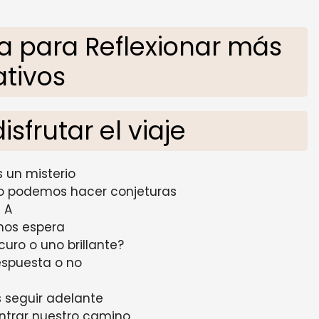
a para Reflexionar más
ativos
sfrutar el viaje
s un misterio
olo podemos hacer conjeturas
A
nos espera
uro o uno brillante?
espuesta o no
 seguir adelante
ntrar nuestro camino