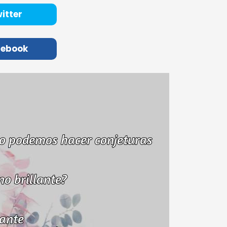
itter
cebook