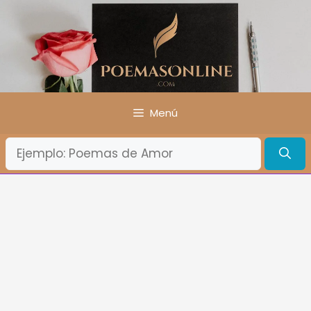
Saltar
al
contenido
Menú
¿Qué
Buscas?: