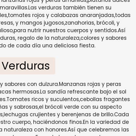
,manzanas rojas y peras amarillas,plátanos dulces
y maravillas.Las verduras también tienen su
des,tomates rojos y calabazas anaranjadas,todas
resas, y mangos jugosos,zanahorias, brócoli, y
ioso,para nutrir nuestros cuerpos y sentidos.Así
duras, regalo de la naturaleza,colores y sabores
do de cada día una deliciosa fiesta.
y Verduras
s y sabores con dulzura.Manzanas rojas y peras
acas hermosas.La sandía refrescante bajo el sol
es.Tomates ricos y suculentos,cebollas fragantes
as y sabrosas,el brócoli verde con su aspecto
s,lechugas crujientes y berenjenas de brillo.Cada
estro cuerpo, haciéndonos finos.En la variedad de
la naturaleza con honores.Así que celebremos las