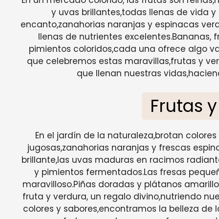
En un mercado colorido, las frutas son reinas
y uvas brillantes,todas llenas de vida 
encanto,zanahorias naranjas y espinacas ver
llenas de nutrientes excelentes.Bananas, f
pimientos coloridos,cada una ofrece algo val
que celebremos estas maravillas,frutas y ver
que llenan nuestras vidas,hacien
Frutas 
En el jardín de la naturaleza,brotan colore
jugosas,zanahorias naranjas y frescas espin
brillante,las uvas maduras en racimos radiant
y pimientos fermentados.Las fresas pequeñ
maravilloso.Piñas doradas y plátanos amarillo
fruta y verdura, un regalo divino,nutriendo nu
colores y sabores,encontramos la belleza de 