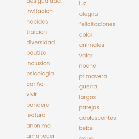
desigualdad
luz
invitacion
alegria
nacidos
felicitaciones
traicion
color
diversidad
animales
bautizo
valor
inclusion
noche
psicologia
primavera
cariño
guerra
vivir
largos
bandera
parejas
lectura
adolescentes
anonimo
bebe
amanecer
agua