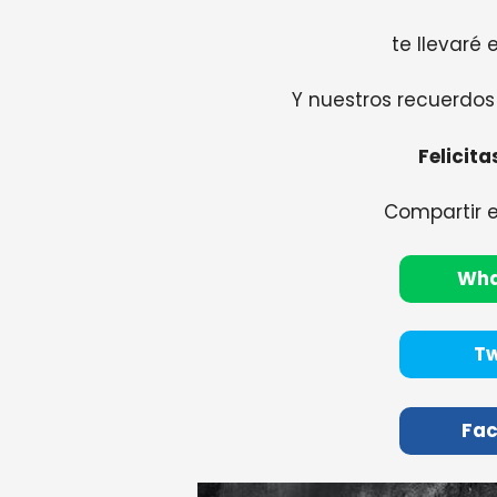
te llevaré 
Y nuestros recuerdo
Felicit
Compartir 
Wh
Tw
Fa