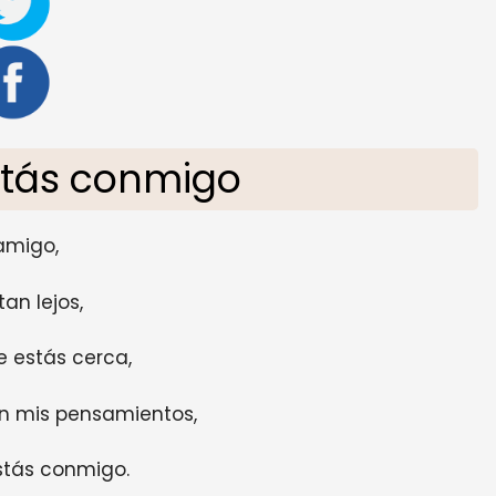
stás conmigo
amigo,
tan lejos,
e estás cerca,
en mis pensamientos,
stás conmigo.