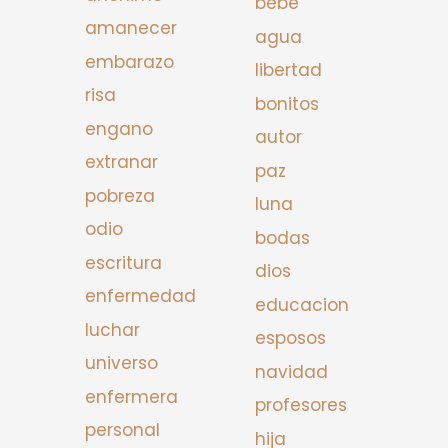
bebe
amanecer
agua
embarazo
libertad
risa
bonitos
engano
autor
extranar
paz
pobreza
luna
odio
bodas
escritura
dios
enfermedad
educacion
luchar
esposos
universo
navidad
enfermera
profesores
personal
hija