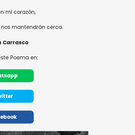
en mi corazón,
s nos mantendrán cerca.
as Carrasco
este Poema en:
atsapp
itter
cebook