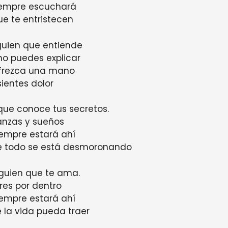
iempre escuchará
ue te entristecen
guien que entiende
no puedes explicar
ofrezca una mano
ientes dolor
que conoce tus secretos.
anzas y sueños
iempre estará ahí
e todo se está desmoronando
guien que te ama.
res por dentro
iempre estará ahí
 la vida pueda traer