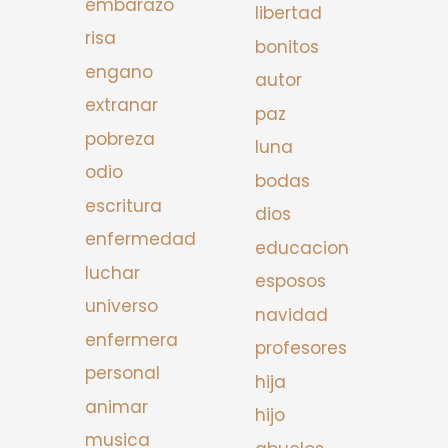
embarazo
libertad
risa
bonitos
engano
autor
extranar
paz
pobreza
luna
odio
bodas
escritura
dios
enfermedad
educacion
luchar
esposos
universo
navidad
enfermera
profesores
personal
hija
animar
hijo
musica