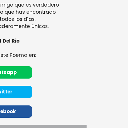
 amigo que es verdadero
lo que has encontrado
todos los días.
aderamente únicos.
 Del Rio
este Poema en:
atsapp
itter
cebook