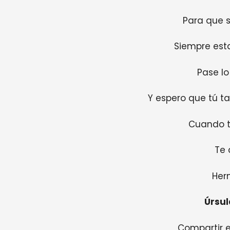
Para que 
Siempre esta
Pase lo
Y espero que tú t
Cuando t
Te 
Her
Úrsu
Compartir 