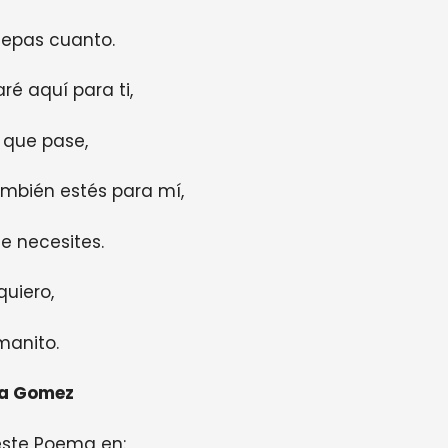
sepas cuanto.
ré aquí para ti,
 que pase,
ambién estés para mí,
e necesites.
quiero,
manito.
la Gomez
este Poema en: