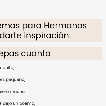
Poemas para Hermanos
arte inspiración:
sepas cuanto
manito,
res pequeño,
uiero mucho,
te dejo un poema,