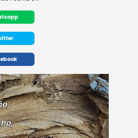
atsapp
itter
cebook