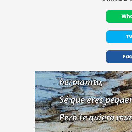
Wh
Tw
Fa