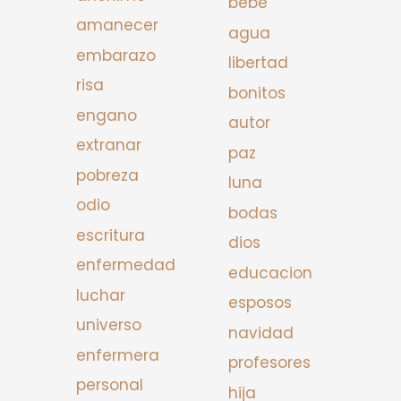
bebe
amanecer
agua
embarazo
libertad
risa
bonitos
engano
autor
extranar
paz
pobreza
luna
odio
bodas
escritura
dios
enfermedad
educacion
luchar
esposos
universo
navidad
enfermera
profesores
personal
hija