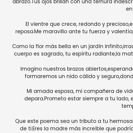
abrazo.Tus ojos brillan con una ternura indescr
en
El vientre que crece, redondo y precioso
reposa.Me maravillo ante tu fuerza y valentía,
Como la flor más bella en un jardín infinito,ir
cuerpo es sagrado, tu espíritu radiante,la ma
Imagino nuestros brazos abiertos,esperand
formaremos un nido cálido y seguro,donde
Mi amada esposa, mi compañera de vida,
depara.Prometo estar siempre a tu lado, 
tem
Que este poema sea un tributo a tu hermosa 
de ti.Eres la madre más increíble que podrí