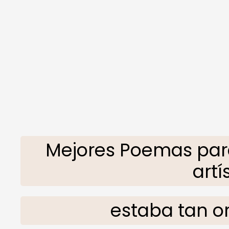
Mejores Poemas pa
artí
estaba tan or