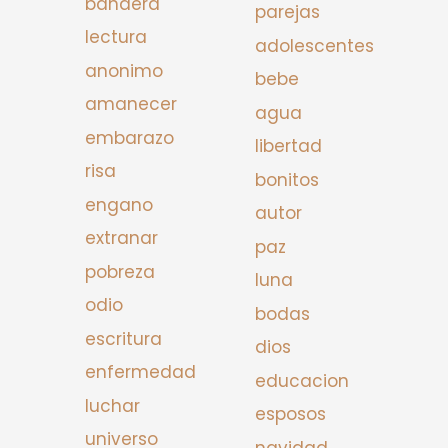
bandera
parejas
lectura
adolescentes
anonimo
bebe
amanecer
agua
embarazo
libertad
risa
bonitos
engano
autor
extranar
paz
pobreza
luna
odio
bodas
escritura
dios
enfermedad
educacion
luchar
esposos
universo
navidad