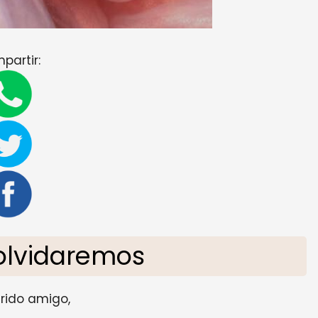
partir:
olvidaremos
rido amigo,