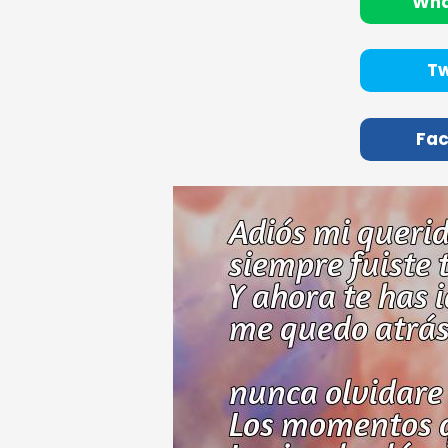
Wh
Tw
Fa