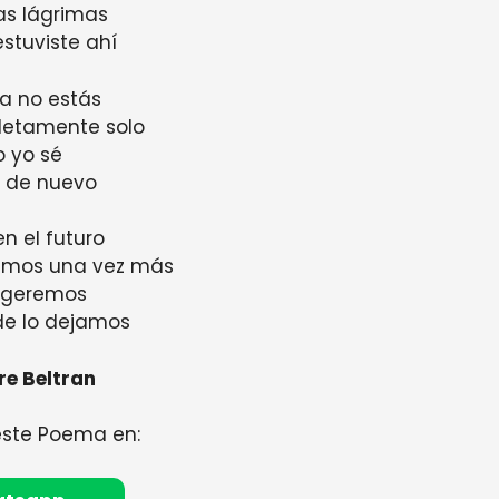
las lágrimas
stuviste ahí
a no estás
letamente solo
o yo sé
é de nuevo
en el futuro
emos una vez más
ogeremos
de lo dejamos
re Beltran
este Poema en: