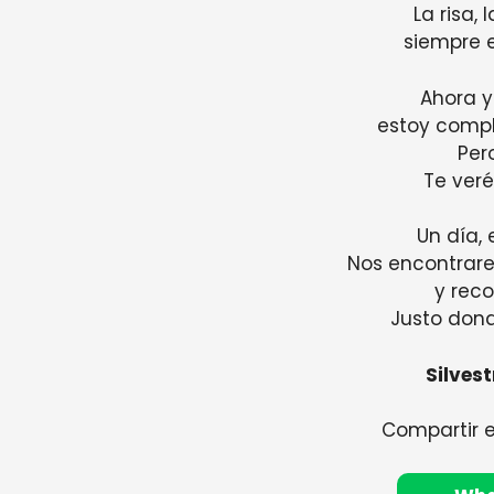
La risa, 
siempre e
Ahora y
estoy comp
Per
Te ver
Un día, 
Nos encontrar
y rec
Justo don
Silvest
Compartir 