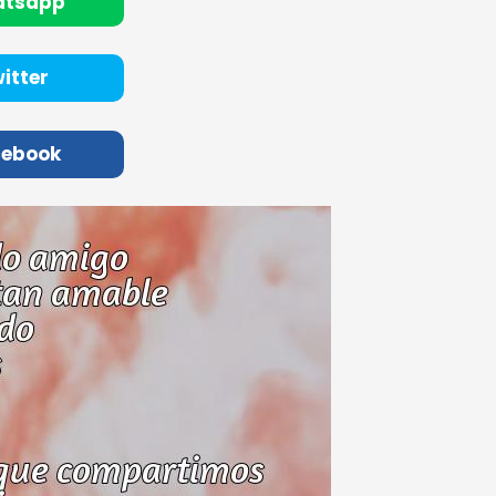
atsapp
itter
cebook